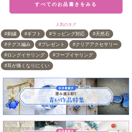
すべてのお品書きをみる
人気のタグ
刺繍
ギフト
ラッピング対応
天然石
テグス編み
プレゼント
クリアアクセサリー
ロングイヤリング
フープイヤリング
耳が痛くなりにくい
共有方法を選択