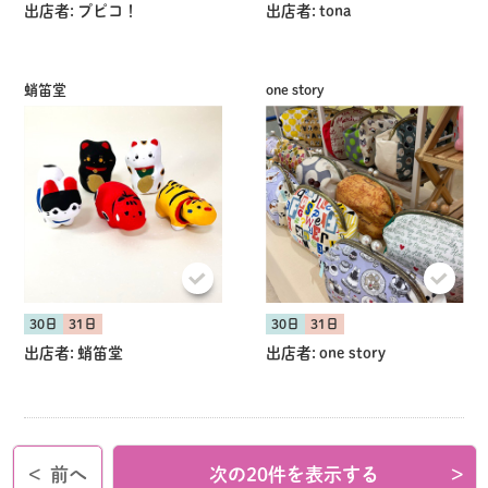
出店者:
プピコ！
出店者:
tona
蛸笛堂
one story
30日
31日
30日
31日
出店者:
蛸笛堂
出店者:
one story
<
前へ
次の20件を表示する
>