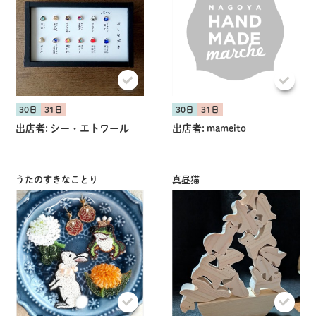
30日
31日
30日
31日
出店者:
シー・エトワール
出店者:
mameito
うたのすきなことり
真昼猫