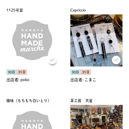
1125号室
Capriccio
共有方法を選択
30日
31日
30日
31日
出店者:
poko
出店者:
こまこ
梅味（もちもち白いとり）
革工房 天雀