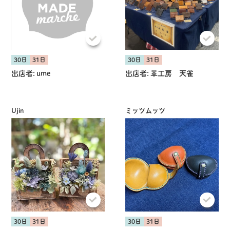
30日
31日
30日
31日
出店者:
ume
出店者:
革工房 天雀
Ujin
ミッツムッツ
30日
31日
30日
31日