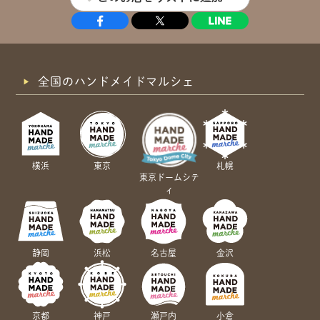
全国のハンドメイドマルシェ
横浜
東京
札幌
東京ドームシテ
ィ
静岡
浜松
名古屋
金沢
京都
神戸
瀬戸内
小倉