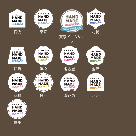
横浜
東京
札幌
東京ドームシテ
ィ
静岡
浜松
名古屋
金沢
京都
神戸
瀬戸内
小倉
博多